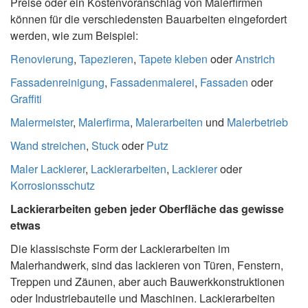
Preise oder ein Kostenvoranschlag von Malerfirmen
können für die verschiedensten Bauarbeiten eingefordert
werden, wie zum Beispiel:
Renovierung
,
Tapezieren
,
Tapete kleben
oder
Anstrich
Fassadenreinigung
,
Fassadenmalerei
,
Fassaden
oder
Graffiti
Malermeister
,
Malerfirma
,
Malerarbeiten
und
Malerbetrieb
Wand streichen
,
Stuck
oder
Putz
Maler Lackierer
,
Lackierarbeiten
,
Lackierer
oder
Korrosionsschutz
Lackierarbeiten geben jeder Oberfläche das gewisse
etwas
Die klassischste Form der Lackierarbeiten im
Malerhandwerk, sind das lackieren von Türen, Fenstern,
Treppen und Zäunen, aber auch Bauwerkkonstruktionen
oder Industriebauteile und Maschinen. Lackierarbeiten