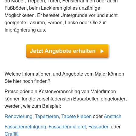
ob Möbel, Treppen, Türen, Fensterrahmen oder auch
Fußböden, beim Lackieren gibt es unzählige
Möglichkeiten. Er bereitet Untergründe vor und sucht
geeignete Lasuren, Farben, Lacke oder Öle zur
Imprägnierung aus.
Welche Informationen und Angebote vom Maler können
Sie hier noch finden?
Preise oder ein Kostenvoranschlag von Malerfirmen
können für die verschiedensten Bauarbeiten eingefordert
werden, wie zum Beispiel:
Renovierung
,
Tapezieren
,
Tapete kleben
oder
Anstrich
Fassadenreinigung
,
Fassadenmalerei
,
Fassaden
oder
Graffiti