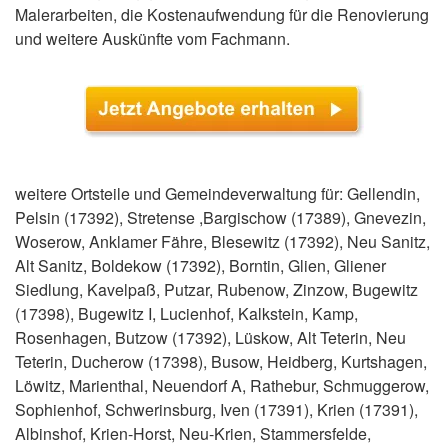
Malerarbeiten, die Kostenaufwendung für die Renovierung
und weitere Auskünfte vom Fachmann.
weitere Ortsteile und Gemeindeverwaltung für: Gellendin,
Pelsin (17392), Stretense ,Bargischow (17389), Gnevezin,
Woserow, Anklamer Fähre, Blesewitz (17392), Neu Sanitz,
Alt Sanitz, Boldekow (17392), Borntin, Glien, Gliener
Siedlung, Kavelpaß, Putzar, Rubenow, Zinzow, Bugewitz
(17398), Bugewitz I, Lucienhof, Kalkstein, Kamp,
Rosenhagen, Butzow (17392), Lüskow, Alt Teterin, Neu
Teterin, Ducherow (17398), Busow, Heidberg, Kurtshagen,
Löwitz, Marienthal, Neuendorf A, Rathebur, Schmuggerow,
Sophienhof, Schwerinsburg, Iven (17391), Krien (17391),
Albinshof, Krien-Horst, Neu-Krien, Stammersfelde,