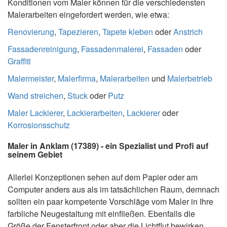
Konditionen vom Maler können für die verschiedensten
Malerarbeiten eingefordert werden, wie etwa:
Renovierung
,
Tapezieren
,
Tapete kleben
oder
Anstrich
Fassadenreinigung
,
Fassadenmalerei
,
Fassaden
oder
Graffiti
Malermeister
,
Malerfirma
,
Malerarbeiten
und
Malerbetrieb
Wand streichen
,
Stuck
oder
Putz
Maler Lackierer
,
Lackierarbeiten
,
Lackierer
oder
Korrosionsschutz
Maler in Anklam (17389) - ein Spezialist und Profi auf
seinem Gebiet
Allerlei Konzeptionen sehen auf dem Papier oder am
Computer anders aus als im tatsächlichen Raum, demnach
sollten ein paar kompetente Vorschläge vom Maler in Ihre
farbliche Neugestaltung mit einfließen. Ebenfalls die
Größe der Fensterfront oder aber die Lichtflut bewirken