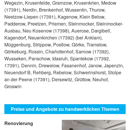
Wegezin, Krusenfelde, Gramzow, Krusenkrien, Medow
(17391), Nerdin, Brenkenhof, Wussentin, Thurow,
Neetzow-Liepen (17391), Kagenow, Klein Below,
Padderow, Preetzen, Priemen, Steinmocker, Steinmocker-
Ausbau, Neu Kosenow (17398), Auerose, Dargibell,
Kagendorf, Neuenkirchen (17392) (bei Anklam),
Müggenburg, Strippow, Postlow, Görke, Tramstow,
Görkeburg, Rossin, Charlottenhof, Sarnow (17392),
Wusseken, Panschow, Idasruh, Spantekow (17392,
17391), Dennin, Drewelow, Fasanenhof, Janow, Japenzin,
Neuendorf B, Rehberg, Rebelow, Schwerinshorst, Stolpe
an der Peene (17391), Dersewitz, Grüttow, Neuhof,
Groswin
Preise und Angebote zu handwerklichen Themen
Renovierung