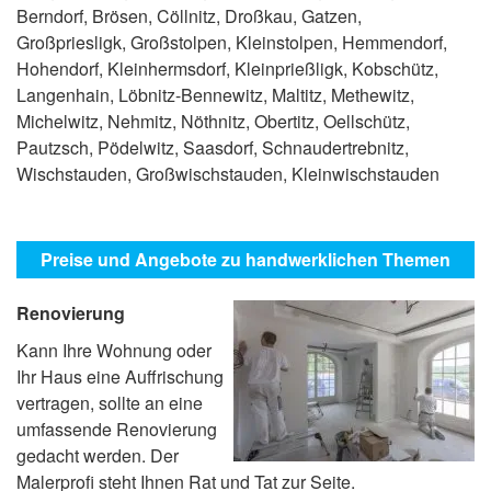
Berndorf, Brösen, Cöllnitz, Droßkau, Gatzen,
Großpriesligk, Großstolpen, Kleinstolpen, Hemmendorf,
Hohendorf, Kleinhermsdorf, Kleinprießligk, Kobschütz,
Langenhain, Löbnitz-Bennewitz, Maltitz, Methewitz,
Michelwitz, Nehmitz, Nöthnitz, Obertitz, Oellschütz,
Pautzsch, Pödelwitz, Saasdorf, Schnaudertrebnitz,
Wischstauden, Großwischstauden, Kleinwischstauden
Preise und Angebote zu handwerklichen Themen
Renovierung
Kann Ihre Wohnung oder
Ihr Haus eine Auffrischung
vertragen, sollte an eine
umfassende Renovierung
gedacht werden. Der
Malerprofi steht Ihnen Rat und Tat zur Seite.