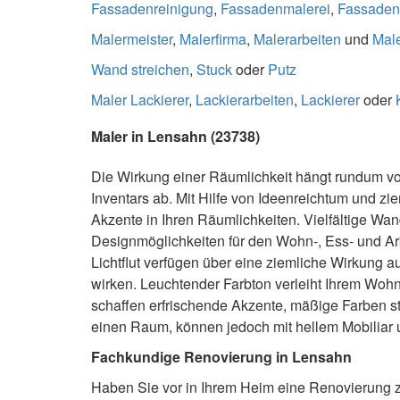
Fassadenreinigung
,
Fassadenmalerei
,
Fassaden
Malermeister
,
Malerfirma
,
Malerarbeiten
und
Male
Wand streichen
,
Stuck
oder
Putz
Maler Lackierer
,
Lackierarbeiten
,
Lackierer
oder
Maler in Lensahn (23738)
Die Wirkung einer Räumlichkeit hängt rundum 
Inventars ab. Mit Hilfe von Ideenreichtum und 
Akzente in Ihren Räumlichkeiten. Vielfältige Wa
Designmöglichkeiten für den Wohn-, Ess- und Ar
Lichtflut verfügen über eine ziemliche Wirkung
wirken. Leuchtender Farbton verleiht Ihrem Wohn
schaffen erfrischende Akzente, mäßige Farben s
einen Raum, können jedoch mit hellem Mobiliar u
Fachkundige Renovierung in Lensahn
Haben Sie vor in Ihrem Heim eine Renovierung z