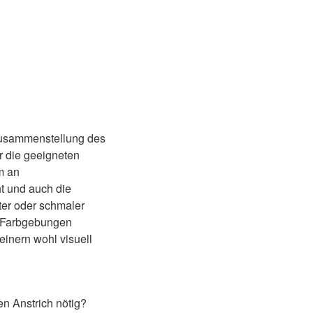
Zusammenstellung des
r die geeigneten
m an
t und auch die
ter oder schmaler
le Farbgebungen
inern wohl visuell
n Anstrich nötig?