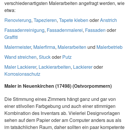
verschiedenartigsten Malerarbeiten angefragt werden, wie
etwa:
Renovierung
,
Tapezieren
,
Tapete kleben
oder
Anstrich
Fassadenreinigung
,
Fassadenmalerei
,
Fassaden
oder
Graffiti
Malermeister
,
Malerfirma
,
Malerarbeiten
und
Malerbetrieb
Wand streichen
,
Stuck
oder
Putz
Maler Lackierer
,
Lackierarbeiten
,
Lackierer
oder
Korrosionsschutz
Maler in Neuenkirchen
(17498) (Ostvorpommern)
Die Stimmung eines Zimmers hängt ganz und gar von
einer stilvollen Farbgebung und auch einer stimmigen
Kombination des Inventars ab. Vielerlei Designvorlagen
sehen auf dem Papier oder am Computer anders aus als
im tatsächlichen Raum, daher sollten ein paar kompetente