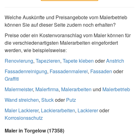
Welche Auskünfte und Preisangebote vom Malerbetrieb
können Sie auf dieser Seite zudem noch erhalten?
Preise oder ein Kostenvoranschlag vom Maler können für
die verschiedenartigsten Malerarbeiten eingefordert
werden, wie beispielsweise:
Renovierung
,
Tapezieren
,
Tapete kleben
oder
Anstrich
Fassadenreinigung
,
Fassadenmalerei
,
Fassaden
oder
Graffiti
Malermeister
,
Malerfirma
,
Malerarbeiten
und
Malerbetrieb
Wand streichen
,
Stuck
oder
Putz
Maler Lackierer
,
Lackierarbeiten
,
Lackierer
oder
Korrosionsschutz
Maler in Torgelow (17358)