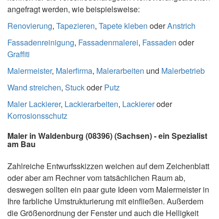
angefragt werden, wie beispielsweise:
Renovierung
,
Tapezieren
,
Tapete kleben
oder
Anstrich
Fassadenreinigung
,
Fassadenmalerei
,
Fassaden
oder
Graffiti
Malermeister
,
Malerfirma
,
Malerarbeiten
und
Malerbetrieb
Wand streichen
,
Stuck
oder
Putz
Maler Lackierer
,
Lackierarbeiten
,
Lackierer
oder
Korrosionsschutz
Maler in Waldenburg (08396) (Sachsen) - ein Spezialist
am Bau
Zahlreiche Entwurfsskizzen weichen auf dem Zeichenblatt
oder aber am Rechner vom tatsächlichen Raum ab,
deswegen sollten ein paar gute Ideen vom Malermeister in
Ihre farbliche Umstrukturierung mit einfließen. Außerdem
die Größenordnung der Fenster und auch die Helligkeit